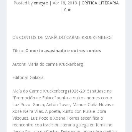
Posted by
xmeyre
|
Abr 18, 2018
|
CRÍTICA LITERARIA
|
0
OS CONTOS DE MARÍA DO CARME KRUCKENBERG
Título:
O morto asasinado e outros contos
Autora: María do carme Kruckenberg
Editorial: Galaxia
Maía do Carme Kruckenberg (1926-2015) sitúase na
“Promoción de Enlace” xunto a outros nomes como
Luz Pozo Garza, Antón Tovar, Manuel Cuña Novás e
Xosé Neira Vilas. A poeta, xunto con Pura e Dora
Vázquez, Luz Pozo e Xoana Torres escenifica o
reencontro coa tradición literaria galega en feminino
desde Rosalía de Castro. Deixounos
unha obra poética