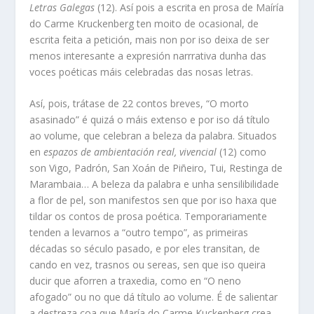
Letras Galegas
(12). Así pois a escrita en prosa de Maíría
do Carme Kruckenberg ten moito de ocasional, de
escrita feita a petición, mais non por iso deixa de ser
menos interesante a expresión narrrativa dunha das
voces poéticas máis celebradas das nosas letras.
Así, pois, trátase de 22 contos breves, “O morto
asasinado” é quizá o máis extenso e por iso dá título
ao volume, que celebran a beleza da palabra. Situados
en
espazos de ambientación real, vivencial
(12) como
son Vigo, Padrón, San Xoán de Piñeiro, Tui, Restinga de
Marambaia… A beleza da palabra e unha sensilibilidade
a flor de pel, son manifestos sen que por iso haxa que
tildar os contos de prosa poética. Temporariamente
tenden a levarnos a “outro tempo”, as primeiras
décadas so século pasado, e por eles transitan, de
cando en vez, trasnos ou sereas, sen que iso queira
ducir que aforren a traxedia, como en “O neno
afogado” ou no que dá título ao volume. É de salientar
a destreza coa que María do Carme Kuckenberg crea