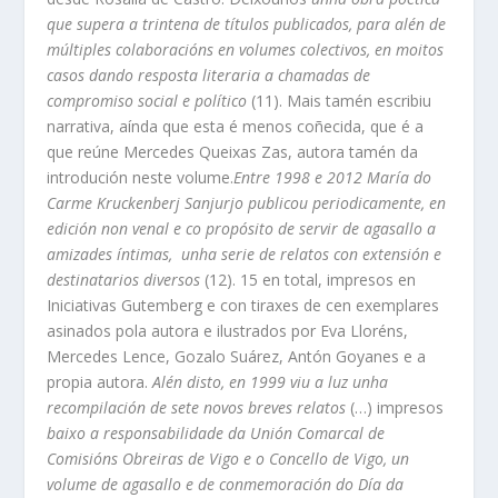
que supera a trintena de títulos publicados, para alén de
múltiples colaboracións en volumes colectivos, en moitos
casos dando resposta literaria a chamadas de
compromiso social e político
(11). Mais tamén escribiu
narrativa, aínda que esta é menos coñecida, que é a
que reúne Mercedes Queixas Zas, autora tamén da
introdución neste volume.
Entre 1998 e 2012 María do
Carme Kruckenberj Sanjurjo publicou periodicamente, en
edición non venal e co propósito de servir de agasallo a
amizades íntimas, unha serie de relatos con extensión e
destinatarios diversos
(12). 15 en total, impresos en
Iniciativas Gutemberg e con tiraxes de cen exemplares
asinados pola autora e ilustrados por Eva Lloréns,
Mercedes Lence, Gozalo Suárez, Antón Goyanes e a
propia autora.
Alén disto, en 1999 viu a luz unha
recompilación de sete novos breves relatos
(…) impresos
baixo a responsabilidade da Unión Comarcal de
Comisións Obreiras de Vigo e o Concello de Vigo, un
volume de agasallo e de conmemoración do Día da