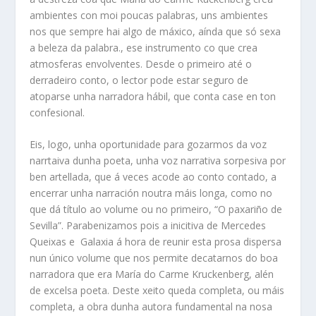
ambientes con moi poucas palabras, uns ambientes
nos que sempre hai algo de máxico, aínda que só sexa
a beleza da palabra., ese instrumento co que crea
atmosferas envolventes. Desde o primeiro até o
derradeiro conto, o lector pode estar seguro de
atoparse unha narradora hábil, que conta case en ton
confesional.
Eis, logo, unha oportunidade para gozarmos da voz
narrtaiva dunha poeta, unha voz narrativa sorpesiva por
ben artellada, que á veces acode ao conto contado, a
encerrar unha narración noutra máis longa, como no
que dá título ao volume ou no primeiro, “O paxariño de
Sevilla”. Parabenizamos pois a inicitiva de Mercedes
Queixas e Galaxia á hora de reunir esta prosa dispersa
nun único volume que nos permite decatarnos do boa
narradora que era María do Carme Kruckenberg, alén
de excelsa poeta. Deste xeito queda completa, ou máis
completa, a obra dunha autora fundamental na nosa